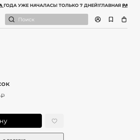
РОДАЖА
ГОДА УЖЕ НАЧАЛАСЬ! ТОЛЬКО 7 ДНЕЙ!
ГЛАВНАЯ
Р
сок
 ₽
ну