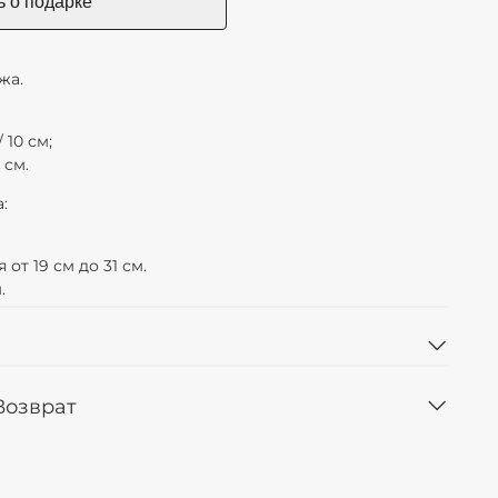
жа.
 10 см;
 см.
:
от 19 см до 31 см.
.
 Возврат