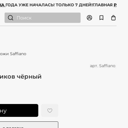
ДАЖА
ГОДА УЖЕ НАЧАЛАСЬ! ТОЛЬКО 7 ДНЕЙ!
ГЛАВНАЯ
РА
ожи Saffiano
арт.
Saffiano
ников чёрный
ну