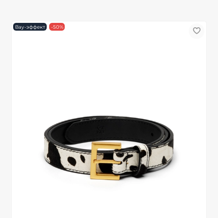
Вау-эффект
-50%